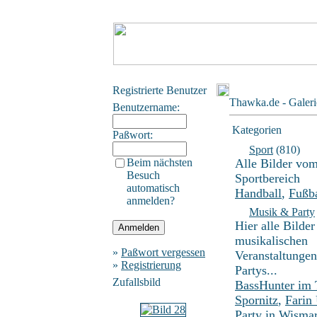
Registrierte Benutzer
Thawka.de - Galeri
Benutzername:
Kategorien
Paßwort:
Sport
(810)
Beim nächsten
Alle Bilder vo
Besuch
Sportbereich
automatisch
Handball
,
Fußba
anmelden?
Musik & Party
Hier alle Bilder
musikalischen
»
Paßwort vergessen
Veranstaltunge
»
Registrierung
Partys...
Zufallsbild
BassHunter im
Spornitz
,
Farin
Party in Wisma