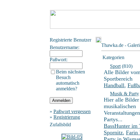
Registrierte Benutzer
Thawka.de - Galeri
Benutzername:
Kategorien
Paßwort:
Sport
(810)
Beim nächsten
Alle Bilder vo
Besuch
Sportbereich
automatisch
Handball
,
Fußba
anmelden?
Musik & Party
Hier alle Bilder
musikalischen
»
Paßwort vergessen
Veranstaltunge
»
Registrierung
Partys...
Zufallsbild
BassHunter im
Spornitz
,
Farin
Party in Wisma