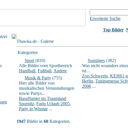
Erweiterte Suche
Top Bilder
utzer
Thawka.de - Galerie
Kategorien
Sport
(810)
Sonstiges
(382)
n
Alle Bilder vom Sportbereich
Was nicht woanders einz
Handball
,
Fußball
,
Andere
ist...
Zoo Schwerin
,
KEH61 ge
Musik & Party
(755)
Berlin
,
Tuningmesse Sch
Hier alle Bilder von
2006
...
musikalischen Veranstaltungen
sowie Partys...
BassHunter im Traumland
ssen
Spornitz
,
Farin Urlaub 2005
,
Party in Wismar
...
1947
Bilder in
60
Kategorien.