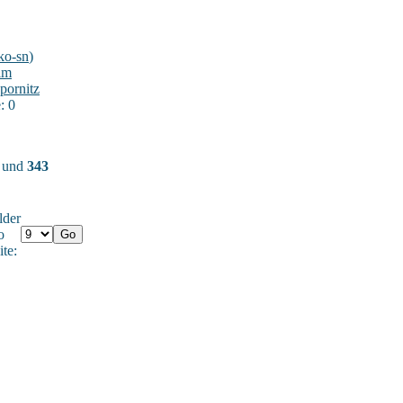
ko-sn
)
im
pornitz
: 0
) und
343
lder
o
ite: