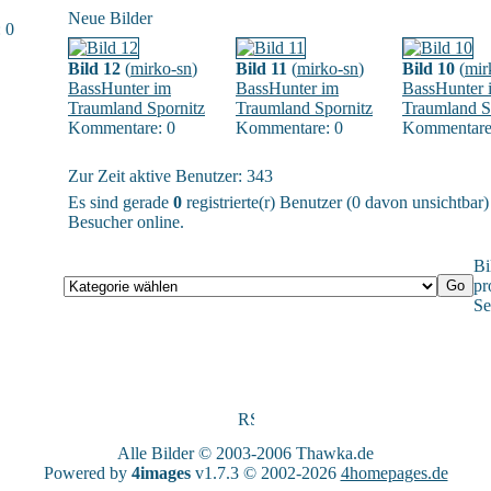
Neue Bilder
 0
Bild 12
(
mirko-sn
)
Bild 11
(
mirko-sn
)
Bild 10
(
mir
BassHunter im
BassHunter im
BassHunter 
Traumland Spornitz
Traumland Spornitz
Traumland S
Kommentare: 0
Kommentare: 0
Kommentare
Zur Zeit aktive Benutzer: 343
Es sind gerade
0
registrierte(r) Benutzer (0 davon unsichtbar
Besucher online.
Bi
pr
Se
Alle Bilder © 2003-2006
Thawka.de
Powered by
4images
v1.7.3 © 2002-2026
4homepages.de