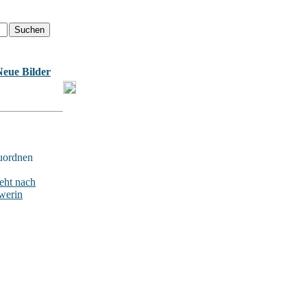
Neue Bilder
uordnen
ht nach
werin