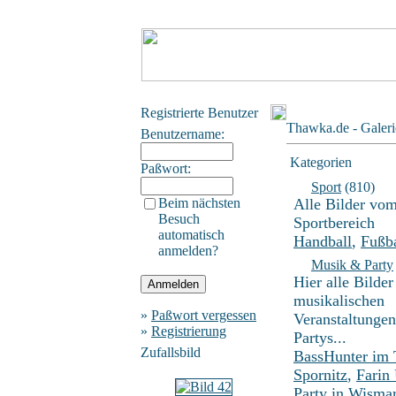
Registrierte Benutzer
Thawka.de - Galeri
Benutzername:
Kategorien
Paßwort:
Sport
(810)
Beim nächsten
Alle Bilder vo
Besuch
Sportbereich
automatisch
Handball
,
Fußba
anmelden?
Musik & Party
Hier alle Bilder
musikalischen
»
Paßwort vergessen
Veranstaltunge
»
Registrierung
Partys...
Zufallsbild
BassHunter im
Spornitz
,
Farin
Party in Wisma