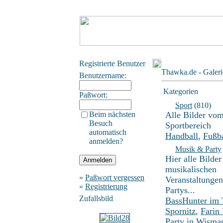
Registrierte Benutzer
Thawka.de - Galeri
Benutzername:
Kategorien
Paßwort:
Sport
(810)
Beim nächsten
Alle Bilder vo
Besuch
Sportbereich
automatisch
Handball
,
Fußba
anmelden?
Musik & Party
Hier alle Bilder
musikalischen
»
Paßwort vergessen
Veranstaltunge
»
Registrierung
Partys...
Zufallsbild
BassHunter im
Spornitz
,
Farin
Party in Wisma