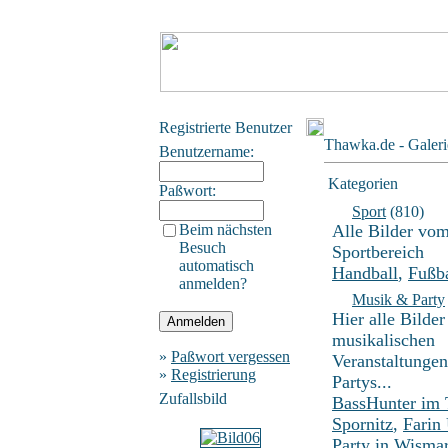
Registrierte Benutzer
Thawka.de - Galeri
Benutzername:
Kategorien
Paßwort:
Sport
(810)
Beim nächsten
Alle Bilder vo
Besuch
Sportbereich
automatisch
Handball
,
Fußba
anmelden?
Musik & Party
Hier alle Bilder
musikalischen
»
Paßwort vergessen
Veranstaltunge
»
Registrierung
Partys...
Zufallsbild
BassHunter im
Spornitz
,
Farin
Party in Wisma