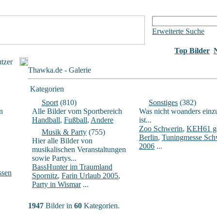
Erweiterte Suche
Top Bilder
utzer
Thawka.de - Galerie
Kategorien
Sport
(810)
Sonstiges
(382)
n
Alle Bilder vom Sportbereich
Was nicht woanders einz
Handball
,
Fußball
,
Andere
ist...
Zoo Schwerin
,
KEH61 ge
Musik & Party
(755)
Berlin
,
Tuningmesse Sch
Hier alle Bilder von
2006
...
musikalischen Veranstaltungen
sowie Partys...
BassHunter im Traumland
ssen
Spornitz
,
Farin Urlaub 2005
,
Party in Wismar
...
1947
Bilder in
60
Kategorien.