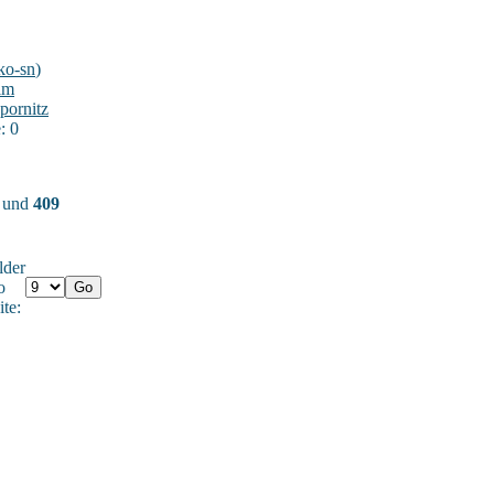
ko-sn
)
im
pornitz
: 0
) und
409
lder
o
ite: