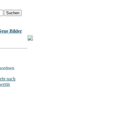
Neue Bilder
uordnen
ht nach
werin