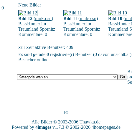
Neue Bilder
 0
Bild 12
(
mirko-sn
)
Bild 11
(
mirko-sn
)
Bild 10
(
mir
BassHunter im
BassHunter im
BassHunter 
Traumland Spornitz
Traumland Spornitz
Traumland S
Kommentare: 0
Kommentare: 0
Kommentare
Zur Zeit aktive Benutzer: 409
Es sind gerade
0
registrierte(r) Benutzer (0 davon unsichtbar
Besucher online.
Bi
pr
Se
Alle Bilder © 2003-2006
Thawka.de
Powered by
4images
v1.7.3 © 2002-2026
4homepages.de