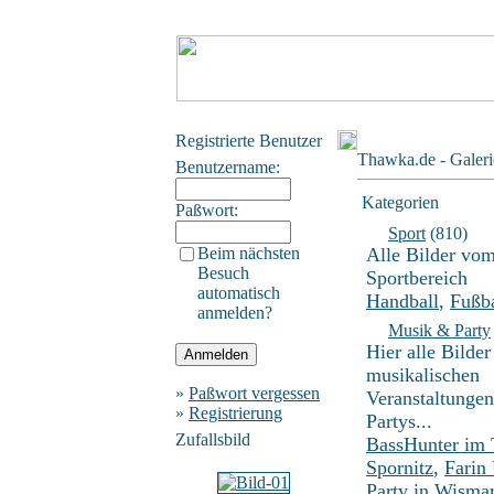
Registrierte Benutzer
Thawka.de - Galeri
Benutzername:
Kategorien
Paßwort:
Sport
(810)
Beim nächsten
Alle Bilder vo
Besuch
Sportbereich
automatisch
Handball
,
Fußba
anmelden?
Musik & Party
Hier alle Bilder
musikalischen
»
Paßwort vergessen
Veranstaltunge
»
Registrierung
Partys...
Zufallsbild
BassHunter im
Spornitz
,
Farin
Party in Wisma