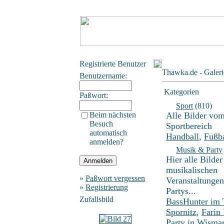
Registrierte Benutzer
Thawka.de - Galeri
Benutzername:
Kategorien
Paßwort:
Sport
(810)
Beim nächsten
Alle Bilder vo
Besuch
Sportbereich
automatisch
Handball
,
Fußba
anmelden?
Musik & Party
Hier alle Bilder
musikalischen
»
Paßwort vergessen
Veranstaltunge
»
Registrierung
Partys...
Zufallsbild
BassHunter im
Spornitz
,
Farin
Party in Wisma