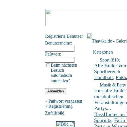
Registrierte Benutzer
Thawka.de - Galeri
Benutzername:
Kategorien
Paßwort:
Sport
(810)
Beim nächsten
Alle Bilder vo
Besuch
Sportbereich
automatisch
Handball
,
Fußba
anmelden?
Musik & Party
Hier alle Bilder
musikalischen
»
Paßwort vergessen
Veranstaltunge
»
Registrierung
Partys...
Zufallsbild
BassHunter im
Spornitz
,
Farin
Party in Wisma