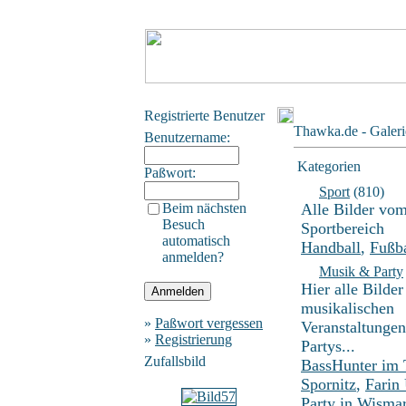
Registrierte Benutzer
Thawka.de - Galeri
Benutzername:
Kategorien
Paßwort:
Sport
(810)
Beim nächsten
Alle Bilder vo
Besuch
Sportbereich
automatisch
Handball
,
Fußba
anmelden?
Musik & Party
Hier alle Bilder
musikalischen
»
Paßwort vergessen
Veranstaltunge
»
Registrierung
Partys...
Zufallsbild
BassHunter im
Spornitz
,
Farin
Party in Wisma