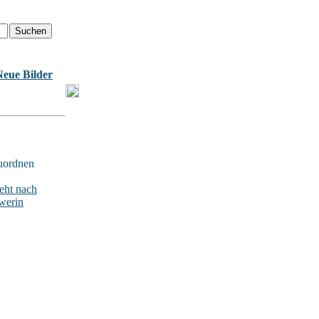
Neue Bilder
uordnen
ht nach
werin