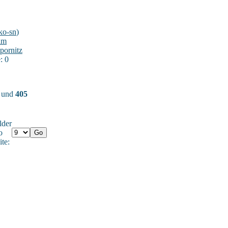
ko-sn
)
im
pornitz
: 0
) und
405
lder
o
ite: