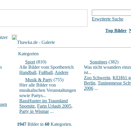
Erweiterte Suche
Top Bilder
utzer
Thawka.de - Galerie
Kategorien
Sport
(810)
Sonstiges
(382)
n
Alle Bilder vom Sportbereich
Was nicht woanders einz
Handball
,
Fußball
,
Andere
ist...
Zoo Schwerin
,
KEH61 ge
Musik & Party
(755)
Berlin
,
Tuningmesse Sch
Hier alle Bilder von
2006
...
musikalischen Veranstaltungen
sowie Partys...
BassHunter im Traumland
ssen
Spornitz
,
Farin Urlaub 2005
,
Party in Wismar
...
1947
Bilder in
60
Kategorien.