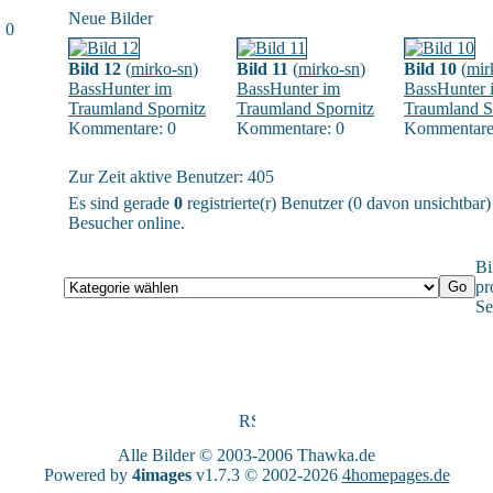
Neue Bilder
 0
Bild 12
(
mirko-sn
)
Bild 11
(
mirko-sn
)
Bild 10
(
mir
BassHunter im
BassHunter im
BassHunter 
Traumland Spornitz
Traumland Spornitz
Traumland S
Kommentare: 0
Kommentare: 0
Kommentare
Zur Zeit aktive Benutzer: 405
Es sind gerade
0
registrierte(r) Benutzer (0 davon unsichtbar
Besucher online.
Bi
pr
Se
Alle Bilder © 2003-2006
Thawka.de
Powered by
4images
v1.7.3 © 2002-2026
4homepages.de