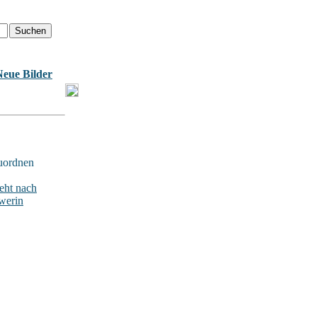
Neue Bilder
uordnen
ht nach
werin