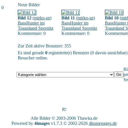
Neue Bilder
 0
Bild 12
(
mirko-sn
)
Bild 11
(
mirko-sn
)
Bild 10
(
mir
BassHunter im
BassHunter im
BassHunter 
Traumland Spornitz
Traumland Spornitz
Traumland S
Kommentare: 0
Kommentare: 0
Kommentare
Zur Zeit aktive Benutzer: 355
Es sind gerade
0
registrierte(r) Benutzer (0 davon unsichtbar
Besucher online.
Bi
pr
Se
Alle Bilder © 2003-2006
Thawka.de
Powered by
4images
v1.7.3 © 2002-2026
4homepages.de