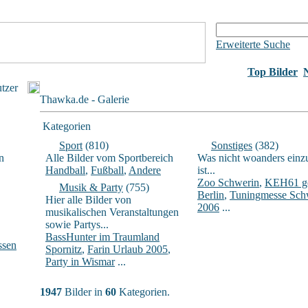
Erweiterte Suche
Top Bilder
utzer
Thawka.de - Galerie
Kategorien
Sport
(810)
Sonstiges
(382)
n
Alle Bilder vom Sportbereich
Was nicht woanders einz
Handball
,
Fußball
,
Andere
ist...
Zoo Schwerin
,
KEH61 ge
Musik & Party
(755)
Berlin
,
Tuningmesse Sch
Hier alle Bilder von
2006
...
musikalischen Veranstaltungen
sowie Partys...
BassHunter im Traumland
ssen
Spornitz
,
Farin Urlaub 2005
,
Party in Wismar
...
1947
Bilder in
60
Kategorien.