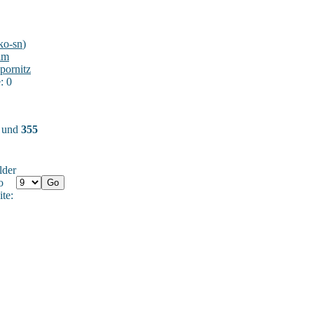
ko-sn
)
im
pornitz
: 0
) und
355
lder
o
ite: