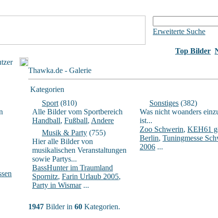
Erweiterte Suche
Top Bilder
utzer
Thawka.de - Galerie
Kategorien
Sport
(810)
Sonstiges
(382)
n
Alle Bilder vom Sportbereich
Was nicht woanders einz
Handball
,
Fußball
,
Andere
ist...
Zoo Schwerin
,
KEH61 ge
Musik & Party
(755)
Berlin
,
Tuningmesse Sch
Hier alle Bilder von
2006
...
musikalischen Veranstaltungen
sowie Partys...
BassHunter im Traumland
ssen
Spornitz
,
Farin Urlaub 2005
,
Party in Wismar
...
1947
Bilder in
60
Kategorien.