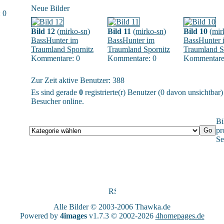
Neue Bilder
 0
Bild 12
(
mirko-sn
)
Bild 11
(
mirko-sn
)
Bild 10
(
mir
BassHunter im
BassHunter im
BassHunter 
Traumland Spornitz
Traumland Spornitz
Traumland S
Kommentare: 0
Kommentare: 0
Kommentare
Zur Zeit aktive Benutzer: 388
Es sind gerade
0
registrierte(r) Benutzer (0 davon unsichtbar
Besucher online.
Bi
pr
Se
Alle Bilder © 2003-2006
Thawka.de
Powered by
4images
v1.7.3 © 2002-2026
4homepages.de