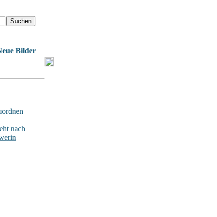
Neue Bilder
uordnen
ht nach
werin