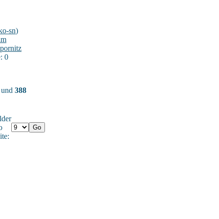
ko-sn
)
im
pornitz
: 0
) und
388
lder
o
ite: