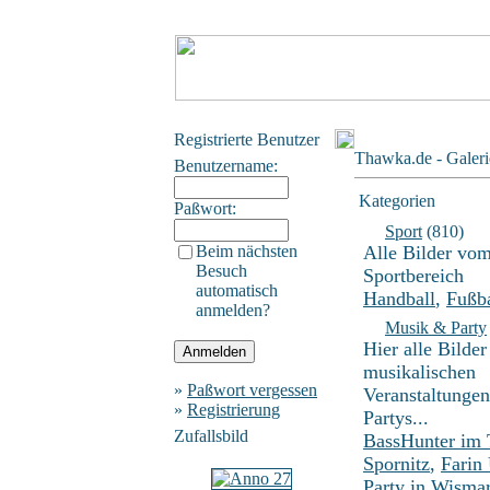
Registrierte Benutzer
Thawka.de - Galeri
Benutzername:
Kategorien
Paßwort:
Sport
(810)
Beim nächsten
Alle Bilder vo
Besuch
Sportbereich
automatisch
Handball
,
Fußba
anmelden?
Musik & Party
Hier alle Bilder
musikalischen
»
Paßwort vergessen
Veranstaltunge
»
Registrierung
Partys...
Zufallsbild
BassHunter im
Spornitz
,
Farin
Party in Wisma