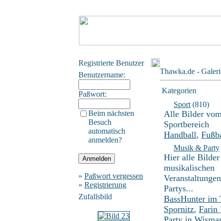
Registrierte Benutzer
Thawka.de - Galeri
Benutzername:
Kategorien
Paßwort:
Sport
(810)
Beim nächsten
Alle Bilder vo
Besuch
Sportbereich
automatisch
Handball
,
Fußba
anmelden?
Musik & Party
Hier alle Bilder
musikalischen
»
Paßwort vergessen
Veranstaltunge
»
Registrierung
Partys...
Zufallsbild
BassHunter im
Spornitz
,
Farin
Party in Wisma