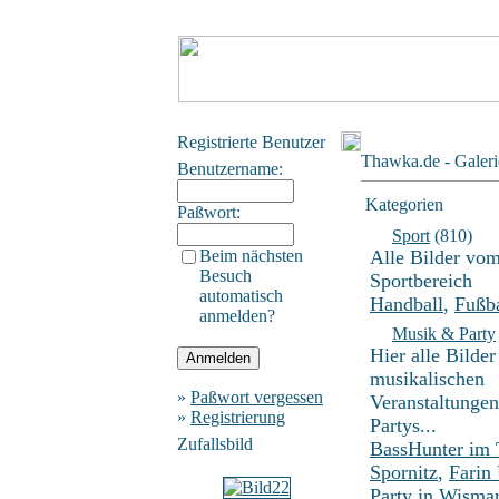
Registrierte Benutzer
Thawka.de - Galeri
Benutzername:
Kategorien
Paßwort:
Sport
(810)
Beim nächsten
Alle Bilder vo
Besuch
Sportbereich
automatisch
Handball
,
Fußba
anmelden?
Musik & Party
Hier alle Bilder
musikalischen
»
Paßwort vergessen
Veranstaltunge
»
Registrierung
Partys...
Zufallsbild
BassHunter im
Spornitz
,
Farin
Party in Wisma