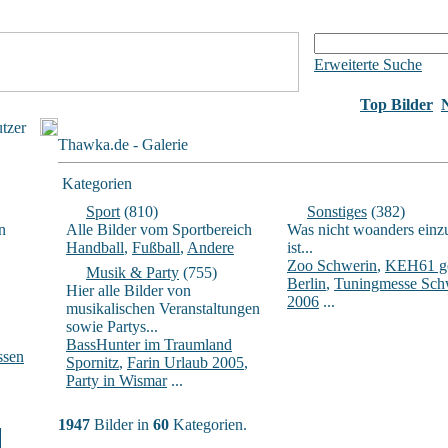
Erweiterte Suche
Top Bilder
utzer
Thawka.de - Galerie
Kategorien
Sport
(810)
Sonstiges
(382)
n
Alle Bilder vom Sportbereich
Was nicht woanders einz
Handball
,
Fußball
,
Andere
ist...
Zoo Schwerin
,
KEH61 ge
Musik & Party
(755)
Berlin
,
Tuningmesse Sch
Hier alle Bilder von
2006
...
musikalischen Veranstaltungen
sowie Partys...
BassHunter im Traumland
ssen
Spornitz
,
Farin Urlaub 2005
,
Party in Wismar
...
1947
Bilder in
60
Kategorien.