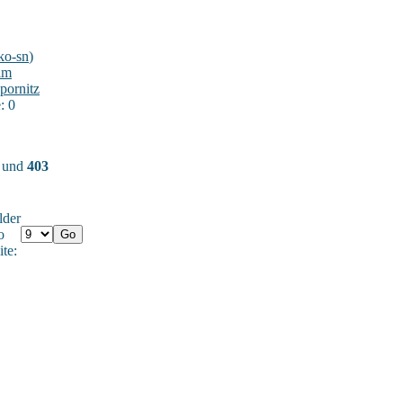
ko-sn
)
im
pornitz
: 0
) und
403
lder
o
ite: