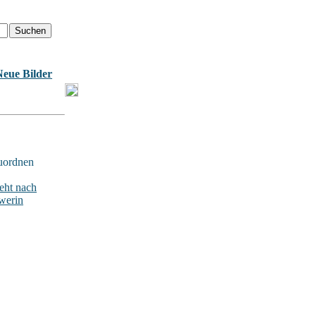
Neue Bilder
uordnen
ht nach
werin