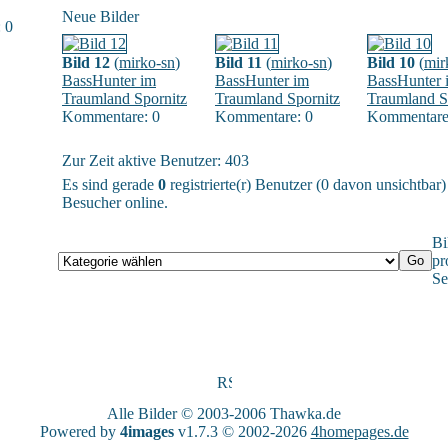
Neue Bilder
 0
Bild 12
(
mirko-sn
)
Bild 11
(
mirko-sn
)
Bild 10
(
mir
BassHunter im
BassHunter im
BassHunter 
Traumland Spornitz
Traumland Spornitz
Traumland S
Kommentare: 0
Kommentare: 0
Kommentare
Zur Zeit aktive Benutzer: 403
Es sind gerade
0
registrierte(r) Benutzer (0 davon unsichtbar
Besucher online.
Bi
pr
Se
Alle Bilder © 2003-2006
Thawka.de
Powered by
4images
v1.7.3 © 2002-2026
4homepages.de