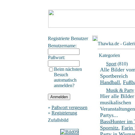
Registrierte Benutzer
Thawka.de - Galeri
Benutzername:
Kategorien
Paßwort:
Sport
(810)
Beim nächsten
Alle Bilder vo
Besuch
Sportbereich
automatisch
Handball
,
Fußba
anmelden?
Musik & Party
Hier alle Bilder
musikalischen
»
Paßwort vergessen
Veranstaltunge
»
Registrierung
Partys...
Zufallsbild
BassHunter im
Spornitz
,
Farin
Party in Wisma