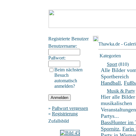
Registrierte Benutzer
Thawka.de - Galeri
Benutzername:
Kategorien
Paßwort:
Sport
(810)
Beim nächsten
Alle Bilder vo
Besuch
Sportbereich
automatisch
Handball
,
Fußba
anmelden?
Musik & Party
Hier alle Bilder
musikalischen
»
Paßwort vergessen
Veranstaltunge
»
Registrierung
Partys...
Zufallsbild
BassHunter im
Spornitz
,
Farin
Party in Wisma