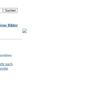
Neue Bilder
uordnen
ht nach
werin