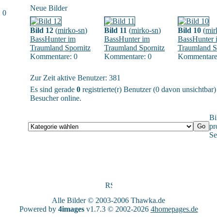
Neue Bilder
 0
Bild 12
(
mirko-sn
)
Bild 11
(
mirko-sn
)
Bild 10
(
mir
BassHunter im
BassHunter im
BassHunter 
Traumland Spornitz
Traumland Spornitz
Traumland S
Kommentare: 0
Kommentare: 0
Kommentare
Zur Zeit aktive Benutzer: 381
Es sind gerade
0
registrierte(r) Benutzer (0 davon unsichtbar
Besucher online.
Bi
pr
Se
Alle Bilder © 2003-2006
Thawka.de
Powered by
4images
v1.7.3 © 2002-2026
4homepages.de