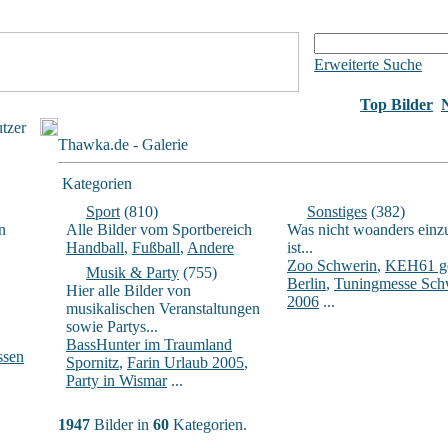
Erweiterte Suche
Top Bilder
utzer
Thawka.de - Galerie
Kategorien
Sport
(810)
Sonstiges
(382)
n
Alle Bilder vom Sportbereich
Was nicht woanders einz
Handball
,
Fußball
,
Andere
ist...
Zoo Schwerin
,
KEH61 ge
Musik & Party
(755)
Berlin
,
Tuningmesse Sch
Hier alle Bilder von
2006
...
musikalischen Veranstaltungen
sowie Partys...
BassHunter im Traumland
ssen
Spornitz
,
Farin Urlaub 2005
,
Party in Wismar
...
1947
Bilder in
60
Kategorien.