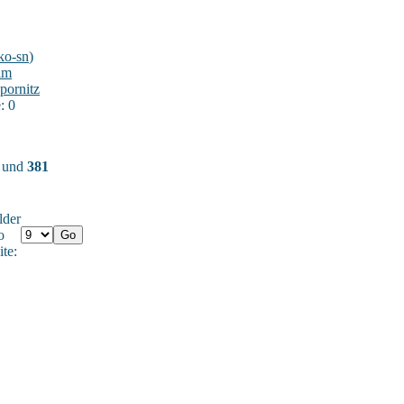
ko-sn
)
im
pornitz
: 0
) und
381
lder
o
ite: