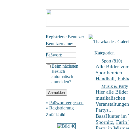
Registrierte Benutzer
Thawka.de - Galeri
Benutzername:
Kategorien
Paßwort:
Sport
(810)
Beim nächsten
Alle Bilder vo
Besuch
Sportbereich
automatisch
Handball
,
Fußba
anmelden?
Musik & Party
Hier alle Bilder
musikalischen
»
Paßwort vergessen
Veranstaltunge
»
Registrierung
Partys...
Zufallsbild
BassHunter im
Spornitz
,
Farin
Party in Wisma