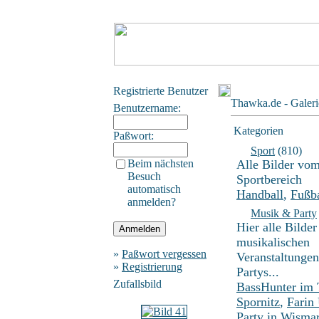
Registrierte Benutzer
Thawka.de - Galeri
Benutzername:
Kategorien
Paßwort:
Sport
(810)
Beim nächsten
Alle Bilder vo
Besuch
Sportbereich
automatisch
Handball
,
Fußba
anmelden?
Musik & Party
Hier alle Bilder
musikalischen
»
Paßwort vergessen
Veranstaltunge
»
Registrierung
Partys...
Zufallsbild
BassHunter im
Spornitz
,
Farin
Party in Wisma