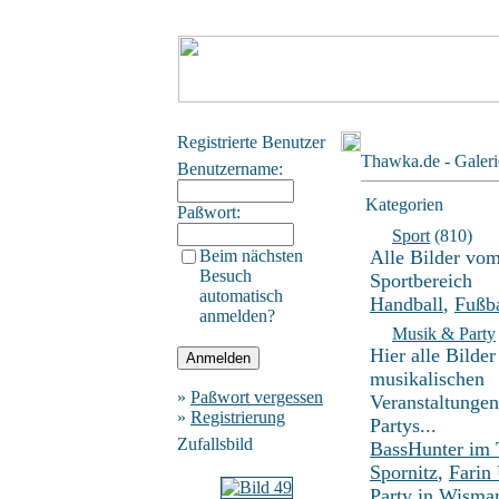
Registrierte Benutzer
Thawka.de - Galeri
Benutzername:
Kategorien
Paßwort:
Sport
(810)
Beim nächsten
Alle Bilder vo
Besuch
Sportbereich
automatisch
Handball
,
Fußba
anmelden?
Musik & Party
Hier alle Bilder
musikalischen
»
Paßwort vergessen
Veranstaltunge
»
Registrierung
Partys...
Zufallsbild
BassHunter im
Spornitz
,
Farin
Party in Wisma