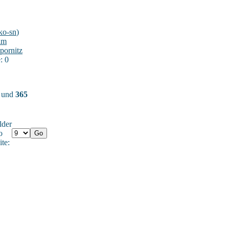
ko-sn
)
im
pornitz
: 0
) und
365
lder
o
ite: