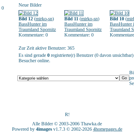
Neue Bilder
 0
Bild 12
(
mirko-sn
)
Bild 11
(
mirko-sn
)
Bild 10
(
mir
BassHunter im
BassHunter im
BassHunter 
Traumland Spornitz
Traumland Spornitz
Traumland S
Kommentare: 0
Kommentare: 0
Kommentare
Zur Zeit aktive Benutzer: 365
Es sind gerade
0
registrierte(r) Benutzer (0 davon unsichtbar
Besucher online.
Bi
pr
Se
Alle Bilder © 2003-2006
Thawka.de
Powered by
4images
v1.7.3 © 2002-2026
4homepages.de