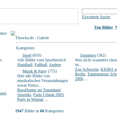
Erweiterte Suche
Top Bilder
utzer
Thawka.de - Galerie
Kategorien
Sport
(810)
Sonstiges
(382)
n
Alle Bilder vom Sportbereich
Was nicht woanders einz
Handball
,
Fußball
,
Andere
ist...
Zoo Schwerin
,
KEH61 ge
Musik & Party
(755)
Berlin
,
Tuningmesse Sch
Hier alle Bilder von
2006
...
musikalischen Veranstaltungen
sowie Partys...
BassHunter im Traumland
ssen
Spornitz
,
Farin Urlaub 2005
,
Party in Wismar
...
1947
Bilder in
60
Kategorien.