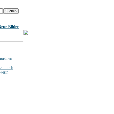
Neue Bilder
uordnen
ht nach
werin