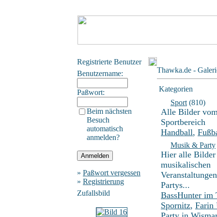
Registrierte Benutzer
Thawka.de - Galeri
Benutzername:
Kategorien
Paßwort:
Sport
(810)
Beim nächsten
Alle Bilder vo
Besuch
Sportbereich
automatisch
Handball
,
Fußba
anmelden?
Musik & Party
Hier alle Bilder
musikalischen
»
Paßwort vergessen
Veranstaltunge
»
Registrierung
Partys...
Zufallsbild
BassHunter im
Spornitz
,
Farin
Party in Wisma