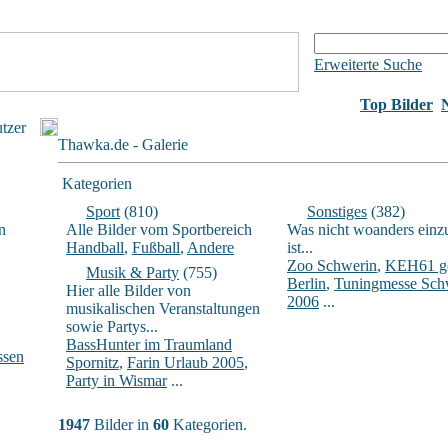
Erweiterte Suche
Top Bilder
utzer
Thawka.de - Galerie
Kategorien
Sport
(810)
Sonstiges
(382)
n
Alle Bilder vom Sportbereich
Was nicht woanders einz
Handball
,
Fußball
,
Andere
ist...
Zoo Schwerin
,
KEH61 ge
Musik & Party
(755)
Berlin
,
Tuningmesse Sch
Hier alle Bilder von
2006
...
musikalischen Veranstaltungen
sowie Partys...
BassHunter im Traumland
ssen
Spornitz
,
Farin Urlaub 2005
,
Party in Wismar
...
1947
Bilder in
60
Kategorien.