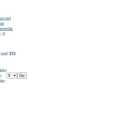
ko-sn
)
im
pornitz
: 0
) und
355
lder
o
ite: