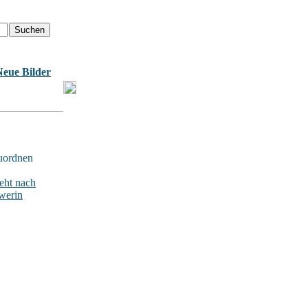
Neue Bilder
uordnen
ht nach
werin