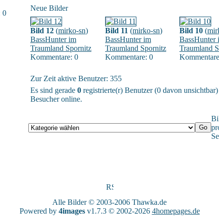
Neue Bilder
 0
Bild 12
(
mirko-sn
)
Bild 11
(
mirko-sn
)
Bild 10
(
mir
BassHunter im
BassHunter im
BassHunter 
Traumland Spornitz
Traumland Spornitz
Traumland S
Kommentare: 0
Kommentare: 0
Kommentare
Zur Zeit aktive Benutzer: 355
Es sind gerade
0
registrierte(r) Benutzer (0 davon unsichtbar
Besucher online.
Bi
pr
Se
Alle Bilder © 2003-2006
Thawka.de
Powered by
4images
v1.7.3 © 2002-2026
4homepages.de