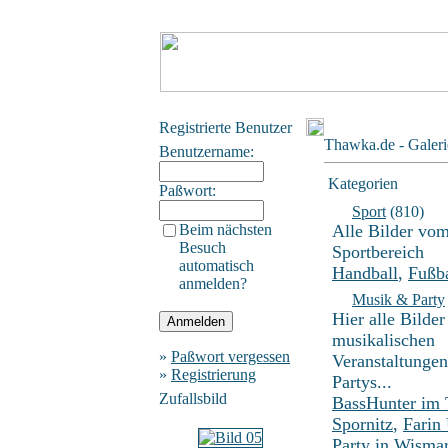
Registrierte Benutzer
Thawka.de - Galeri
Benutzername:
Kategorien
Paßwort:
Sport
(810)
Beim nächsten
Alle Bilder vo
Besuch
Sportbereich
automatisch
Handball
,
Fußba
anmelden?
Musik & Party
Hier alle Bilder
musikalischen
»
Paßwort vergessen
Veranstaltunge
»
Registrierung
Partys...
Zufallsbild
BassHunter im
Spornitz
,
Farin
Party in Wisma