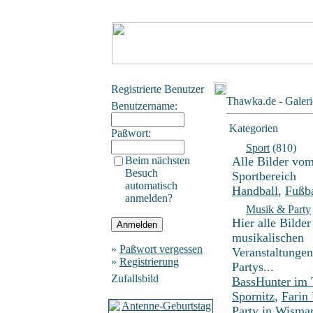
Registrierte Benutzer
Thawka.de - Galeri
Benutzername:
Kategorien
Paßwort:
Sport
(810)
Beim nächsten
Alle Bilder vo
Besuch
Sportbereich
automatisch
Handball
,
Fußba
anmelden?
Musik & Party
Hier alle Bilder
musikalischen
»
Paßwort vergessen
Veranstaltunge
»
Registrierung
Partys...
Zufallsbild
BassHunter im
Spornitz
,
Farin
Party in Wisma