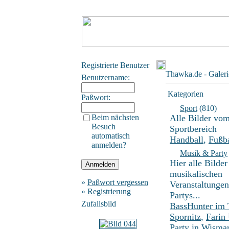
Registrierte Benutzer
Thawka.de - Galeri
Benutzername:
Kategorien
Paßwort:
Sport
(810)
Beim nächsten
Alle Bilder vo
Besuch
Sportbereich
automatisch
Handball
,
Fußba
anmelden?
Musik & Party
Hier alle Bilder
musikalischen
»
Paßwort vergessen
Veranstaltunge
»
Registrierung
Partys...
Zufallsbild
BassHunter im
Spornitz
,
Farin
Party in Wisma