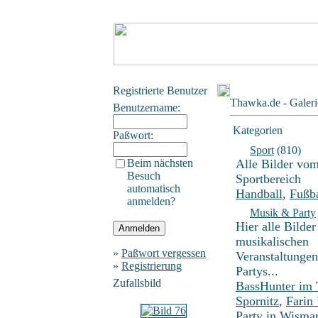
Registrierte Benutzer
Thawka.de - Galeri
Benutzername:
Kategorien
Paßwort:
Sport
(810)
Beim nächsten
Alle Bilder vo
Besuch
Sportbereich
automatisch
Handball
,
Fußba
anmelden?
Musik & Party
Hier alle Bilder
musikalischen
»
Paßwort vergessen
Veranstaltunge
»
Registrierung
Partys...
Zufallsbild
BassHunter im
Spornitz
,
Farin
Party in Wisma