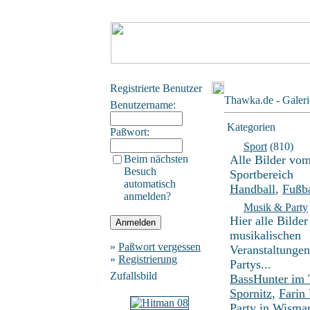
Registrierte Benutzer
Thawka.de - Galeri
Benutzername:
Kategorien
Paßwort:
Sport
(810)
Beim nächsten
Alle Bilder vo
Besuch
Sportbereich
automatisch
Handball
,
Fußba
anmelden?
Musik & Party
Hier alle Bilder
musikalischen
»
Paßwort vergessen
Veranstaltunge
»
Registrierung
Partys...
Zufallsbild
BassHunter im
Spornitz
,
Farin
Party in Wisma