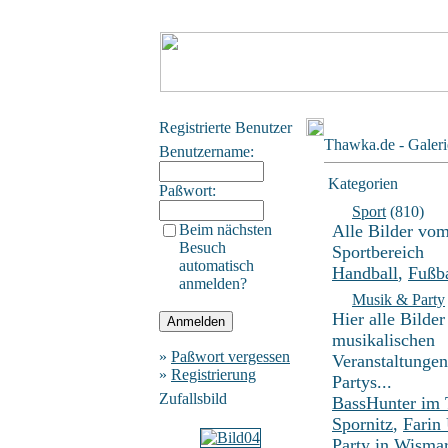
Registrierte Benutzer
Thawka.de - Galeri
Benutzername:
Kategorien
Paßwort:
Sport
(810)
Beim nächsten
Alle Bilder vo
Besuch
Sportbereich
automatisch
Handball
,
Fußba
anmelden?
Musik & Party
Hier alle Bilder
musikalischen
»
Paßwort vergessen
Veranstaltunge
»
Registrierung
Partys...
Zufallsbild
BassHunter im
Spornitz
,
Farin
Party in Wisma