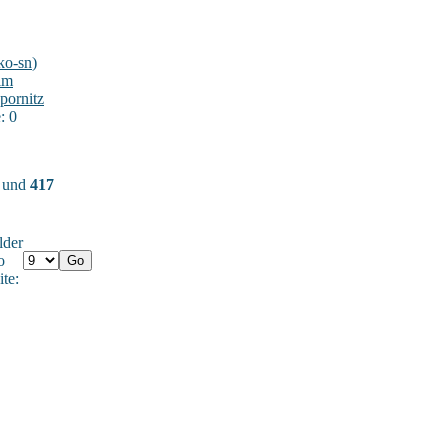
ko-sn
)
im
pornitz
: 0
) und
417
lder
o
ite: