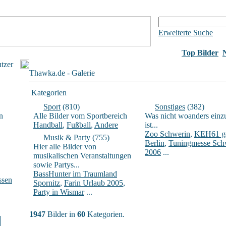
Erweiterte Suche
Top Bilder
utzer
Thawka.de - Galerie
Kategorien
Sport
(810)
Sonstiges
(382)
n
Alle Bilder vom Sportbereich
Was nicht woanders einz
Handball
,
Fußball
,
Andere
ist...
Zoo Schwerin
,
KEH61 ge
Musik & Party
(755)
Berlin
,
Tuningmesse Sch
Hier alle Bilder von
2006
...
musikalischen Veranstaltungen
sowie Partys...
BassHunter im Traumland
ssen
Spornitz
,
Farin Urlaub 2005
,
Party in Wismar
...
1947
Bilder in
60
Kategorien.