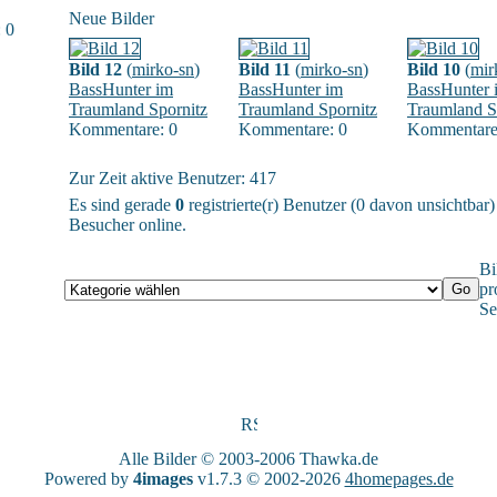
Neue Bilder
 0
Bild 12
(
mirko-sn
)
Bild 11
(
mirko-sn
)
Bild 10
(
mir
BassHunter im
BassHunter im
BassHunter 
Traumland Spornitz
Traumland Spornitz
Traumland S
Kommentare: 0
Kommentare: 0
Kommentare
Zur Zeit aktive Benutzer: 417
Es sind gerade
0
registrierte(r) Benutzer (0 davon unsichtbar
Besucher online.
Bi
pr
Se
Alle Bilder © 2003-2006
Thawka.de
Powered by
4images
v1.7.3 © 2002-2026
4homepages.de