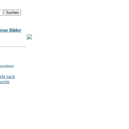
Neue Bilder
uordnen
ht nach
werin