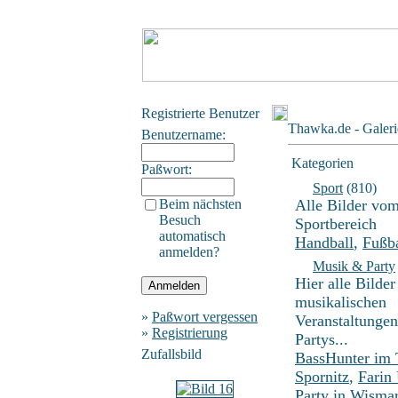
Registrierte Benutzer
Thawka.de - Galeri
Benutzername:
Kategorien
Paßwort:
Sport
(810)
Beim nächsten
Alle Bilder vo
Besuch
Sportbereich
automatisch
Handball
,
Fußba
anmelden?
Musik & Party
Hier alle Bilder
musikalischen
»
Paßwort vergessen
Veranstaltunge
»
Registrierung
Partys...
Zufallsbild
BassHunter im
Spornitz
,
Farin
Party in Wisma