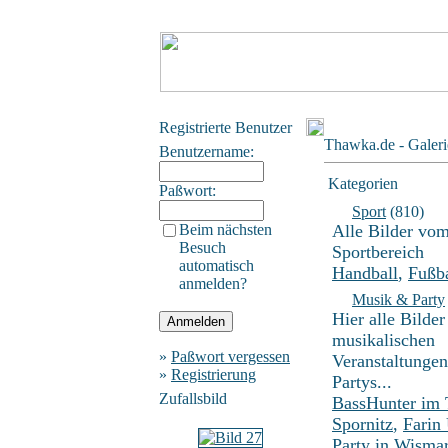
Registrierte Benutzer
Thawka.de - Galeri
Benutzername:
Kategorien
Paßwort:
Sport
(810)
Beim nächsten
Alle Bilder vo
Besuch
Sportbereich
automatisch
Handball
,
Fußba
anmelden?
Musik & Party
Hier alle Bilder
musikalischen
»
Paßwort vergessen
Veranstaltunge
»
Registrierung
Partys...
Zufallsbild
BassHunter im
Spornitz
,
Farin
Party in Wisma