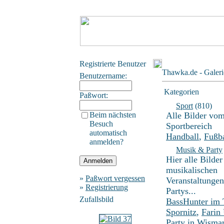
Registrierte Benutzer
Thawka.de - Galeri
Benutzername:
Kategorien
Paßwort:
Sport
(810)
Beim nächsten
Alle Bilder vo
Besuch
Sportbereich
automatisch
Handball
,
Fußba
anmelden?
Musik & Party
Hier alle Bilder
musikalischen
»
Paßwort vergessen
Veranstaltunge
»
Registrierung
Partys...
Zufallsbild
BassHunter im
Spornitz
,
Farin
Party in Wisma