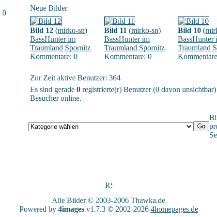
Neue Bilder
 0
Bild 12
(
mirko-sn
)
Bild 11
(
mirko-sn
)
Bild 10
(
mir
BassHunter im
BassHunter im
BassHunter 
Traumland Spornitz
Traumland Spornitz
Traumland S
Kommentare: 0
Kommentare: 0
Kommentare
Zur Zeit aktive Benutzer: 364
Es sind gerade
0
registrierte(r) Benutzer (0 davon unsichtbar
Besucher online.
Bi
pr
Se
Alle Bilder © 2003-2006
Thawka.de
Powered by
4images
v1.7.3 © 2002-2026
4homepages.de