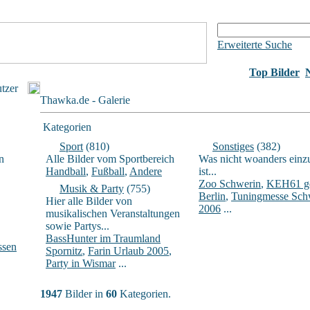
Erweiterte Suche
Top Bilder
utzer
Thawka.de - Galerie
Kategorien
Sport
(810)
Sonstiges
(382)
n
Alle Bilder vom Sportbereich
Was nicht woanders einz
Handball
,
Fußball
,
Andere
ist...
Zoo Schwerin
,
KEH61 ge
Musik & Party
(755)
Berlin
,
Tuningmesse Sch
Hier alle Bilder von
2006
...
musikalischen Veranstaltungen
sowie Partys...
BassHunter im Traumland
ssen
Spornitz
,
Farin Urlaub 2005
,
Party in Wismar
...
1947
Bilder in
60
Kategorien.