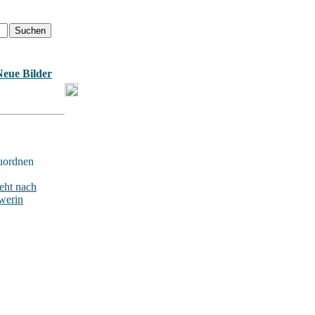
Neue Bilder
uordnen
ht nach
werin