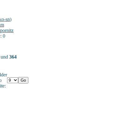
ko-sn
)
im
pornitz
: 0
) und
364
lder
o
ite: