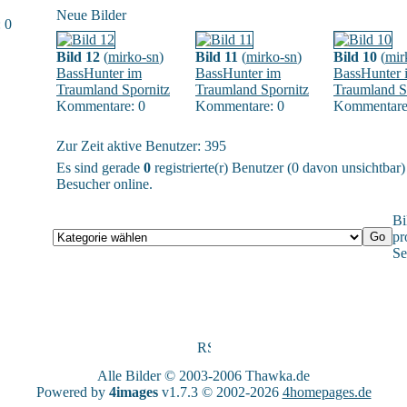
Neue Bilder
 0
Bild 12
(
mirko-sn
)
Bild 11
(
mirko-sn
)
Bild 10
(
mir
BassHunter im
BassHunter im
BassHunter 
Traumland Spornitz
Traumland Spornitz
Traumland S
Kommentare: 0
Kommentare: 0
Kommentare
Zur Zeit aktive Benutzer: 395
Es sind gerade
0
registrierte(r) Benutzer (0 davon unsichtbar
Besucher online.
Bi
pr
Se
Alle Bilder © 2003-2006
Thawka.de
Powered by
4images
v1.7.3 © 2002-2026
4homepages.de