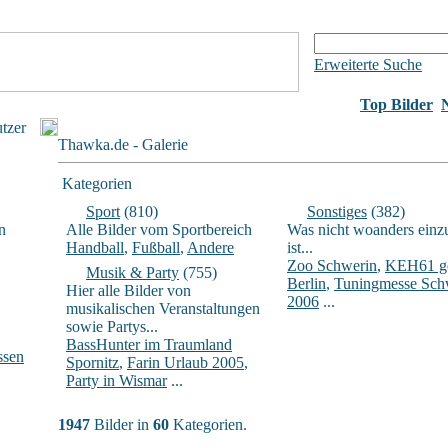
Erweiterte Suche
Top Bilder
utzer
Thawka.de - Galerie
Kategorien
Sport
(810)
Sonstiges
(382)
n
Alle Bilder vom Sportbereich
Was nicht woanders einz
Handball
,
Fußball
,
Andere
ist...
Zoo Schwerin
,
KEH61 ge
Musik & Party
(755)
Berlin
,
Tuningmesse Sch
Hier alle Bilder von
2006
...
musikalischen Veranstaltungen
sowie Partys...
BassHunter im Traumland
ssen
Spornitz
,
Farin Urlaub 2005
,
Party in Wismar
...
1947
Bilder in
60
Kategorien.