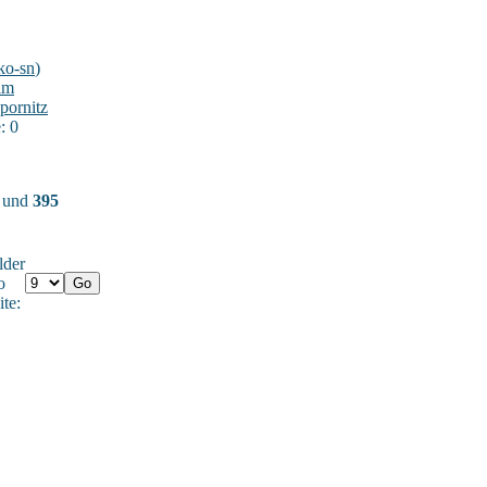
ko-sn
)
im
pornitz
: 0
) und
395
lder
o
ite: