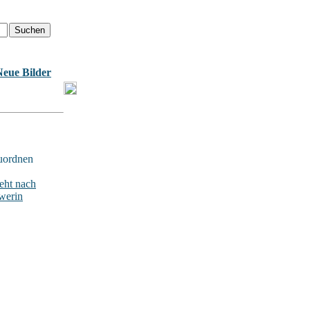
Neue Bilder
uordnen
ht nach
werin