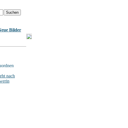
Neue Bilder
uordnen
ht nach
werin