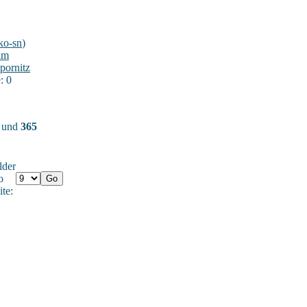
ko-sn
)
im
pornitz
: 0
) und
365
lder
o
ite: