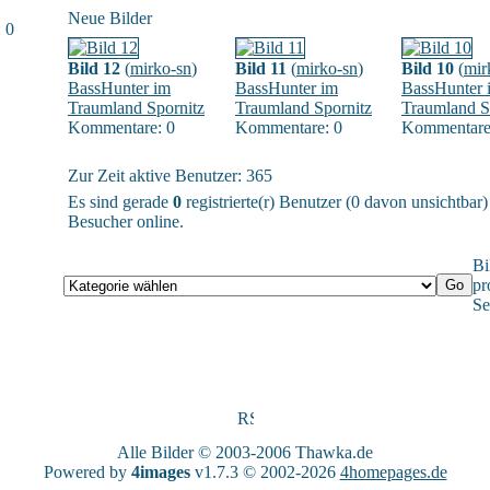
Neue Bilder
 0
Bild 12
(
mirko-sn
)
Bild 11
(
mirko-sn
)
Bild 10
(
mir
BassHunter im
BassHunter im
BassHunter 
Traumland Spornitz
Traumland Spornitz
Traumland S
Kommentare: 0
Kommentare: 0
Kommentare
Zur Zeit aktive Benutzer: 365
Es sind gerade
0
registrierte(r) Benutzer (0 davon unsichtbar
Besucher online.
Bi
pr
Se
Alle Bilder © 2003-2006
Thawka.de
Powered by
4images
v1.7.3 © 2002-2026
4homepages.de