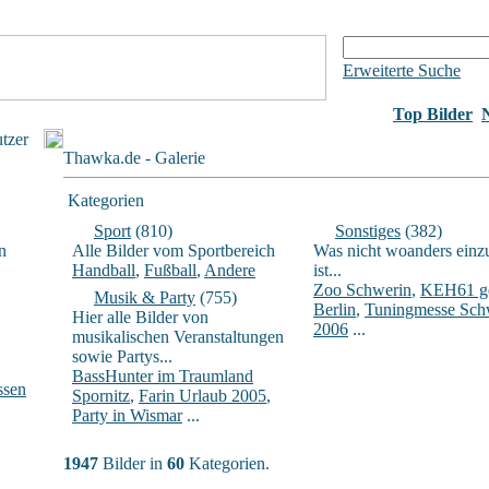
Erweiterte Suche
Top Bilder
utzer
Thawka.de - Galerie
Kategorien
Sport
(810)
Sonstiges
(382)
n
Alle Bilder vom Sportbereich
Was nicht woanders einz
Handball
,
Fußball
,
Andere
ist...
Zoo Schwerin
,
KEH61 ge
Musik & Party
(755)
Berlin
,
Tuningmesse Sch
Hier alle Bilder von
2006
...
musikalischen Veranstaltungen
sowie Partys...
BassHunter im Traumland
ssen
Spornitz
,
Farin Urlaub 2005
,
Party in Wismar
...
1947
Bilder in
60
Kategorien.