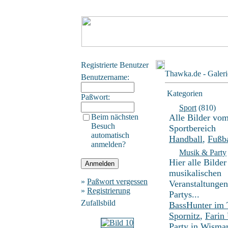
Registrierte Benutzer
Thawka.de - Galeri
Benutzername:
Kategorien
Paßwort:
Sport
(810)
Beim nächsten
Alle Bilder vo
Besuch
Sportbereich
automatisch
Handball
,
Fußba
anmelden?
Musik & Party
Hier alle Bilder
musikalischen
»
Paßwort vergessen
Veranstaltunge
»
Registrierung
Partys...
Zufallsbild
BassHunter im
Spornitz
,
Farin
Party in Wisma