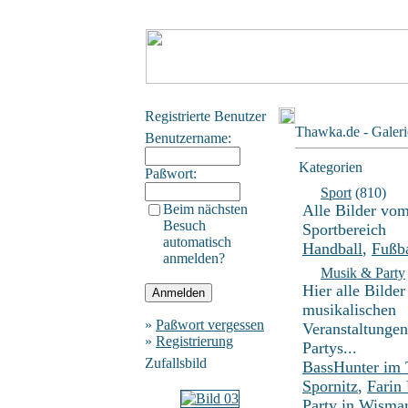
Registrierte Benutzer
Thawka.de - Galeri
Benutzername:
Kategorien
Paßwort:
Sport
(810)
Beim nächsten
Alle Bilder vo
Besuch
Sportbereich
automatisch
Handball
,
Fußba
anmelden?
Musik & Party
Hier alle Bilder
musikalischen
»
Paßwort vergessen
Veranstaltunge
»
Registrierung
Partys...
Zufallsbild
BassHunter im
Spornitz
,
Farin
Party in Wisma