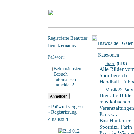
Registrierte Benutzer
Thawka.de - Galeri
Benutzername:
Kategorien
Paßwort:
Sport
(810)
Beim nächsten
Alle Bilder vo
Besuch
Sportbereich
automatisch
Handball
,
Fußba
anmelden?
Musik & Party
Hier alle Bilder
musikalischen
»
Paßwort vergessen
Veranstaltunge
»
Registrierung
Partys...
Zufallsbild
BassHunter im
Spornitz
,
Farin
Party in Wisma