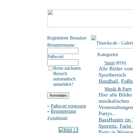
Registrierte Benutzer
Thawka.de - Galeri
Benutzername:
Kategorien
Paßwort:
Sport
(810)
Beim nächsten
Alle Bilder vo
Besuch
Sportbereich
automatisch
Handball
,
Fußba
anmelden?
Musik & Party
Hier alle Bilder
musikalischen
»
Paßwort vergessen
Veranstaltunge
»
Registrierung
Partys...
Zufallsbild
BassHunter im
Spornitz
,
Farin
Party in Wisma