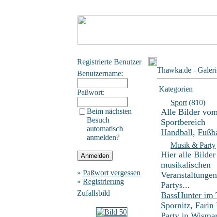
Registrierte Benutzer
Thawka.de - Galeri
Benutzername:
Kategorien
Paßwort:
Sport
(810)
Beim nächsten
Alle Bilder vo
Besuch
Sportbereich
automatisch
Handball
,
Fußba
anmelden?
Musik & Party
Hier alle Bilder
musikalischen
»
Paßwort vergessen
Veranstaltunge
»
Registrierung
Partys...
Zufallsbild
BassHunter im
Spornitz
,
Farin
Party in Wisma