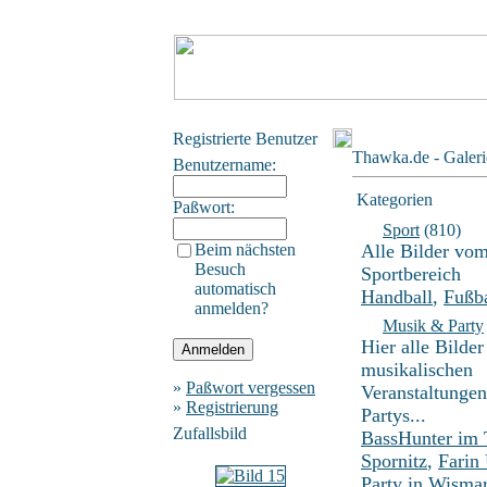
Registrierte Benutzer
Thawka.de - Galeri
Benutzername:
Kategorien
Paßwort:
Sport
(810)
Beim nächsten
Alle Bilder vo
Besuch
Sportbereich
automatisch
Handball
,
Fußba
anmelden?
Musik & Party
Hier alle Bilder
musikalischen
»
Paßwort vergessen
Veranstaltunge
»
Registrierung
Partys...
Zufallsbild
BassHunter im
Spornitz
,
Farin
Party in Wisma