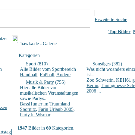
Erweiterte Suche
Top Bilder
utzer
Thawka.de - Galerie
Kategorien
Sport
(810)
Sonstiges
(382)
n
Alle Bilder vom Sportbereich
Was nicht woanders einz
Handball
,
Fußball
,
Andere
ist...
Zoo Schwerin
,
KEH61 ge
Musik & Party
(755)
Berlin
,
Tuningmesse Sch
Hier alle Bilder von
2006
...
musikalischen Veranstaltungen
sowie Partys...
BassHunter im Traumland
ssen
Spornitz
,
Farin Urlaub 2005
,
Party in Wismar
...
1947
Bilder in
60
Kategorien.