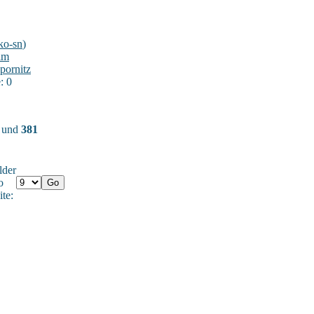
ko-sn
)
im
pornitz
: 0
) und
381
lder
o
ite: