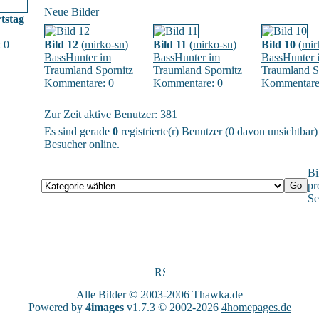
Neue Bilder
tstag
 0
Bild 12
(
mirko-sn
)
Bild 11
(
mirko-sn
)
Bild 10
(
mir
BassHunter im
BassHunter im
BassHunter 
Traumland Spornitz
Traumland Spornitz
Traumland S
Kommentare: 0
Kommentare: 0
Kommentare
Zur Zeit aktive Benutzer: 381
Es sind gerade
0
registrierte(r) Benutzer (0 davon unsichtbar
Besucher online.
Bi
pr
Se
Alle Bilder © 2003-2006
Thawka.de
Powered by
4images
v1.7.3 © 2002-2026
4homepages.de