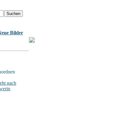
Neue Bilder
uordnen
ht nach
werin