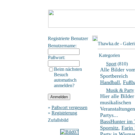
Registrierte Benutzer
Thawka.de - Galeri
Benutzername:
Kategorien
Paßwort:
Sport
(810)
Beim nächsten
Alle Bilder vo
Besuch
Sportbereich
automatisch
Handball
,
Fußba
anmelden?
Musik & Party
Hier alle Bilder
musikalischen
»
Paßwort vergessen
Veranstaltunge
»
Registrierung
Partys...
Zufallsbild
BassHunter im
Spornitz
,
Farin
Party in Wisma