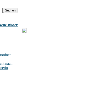
Neue Bilder
uordnen
ht nach
werin