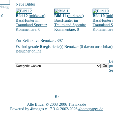
Neue Bilder
tstag
 0
Bild 12
(
mirko-sn
)
Bild 11
(
mirko-sn
)
Bild 10
(
mir
BassHunter im
BassHunter im
BassHunter 
Traumland Spornitz
Traumland Spornitz
Traumland S
Kommentare: 0
Kommentare: 0
Kommentare
Zur Zeit aktive Benutzer: 397
Es sind gerade
0
registrierte(r) Benutzer (0 davon unsichtbar
Besucher online.
Bi
pr
Se
Alle Bilder © 2003-2006
Thawka.de
Powered by
4images
v1.7.3 © 2002-2026
4homepages.de