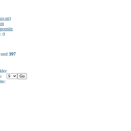
ko-sn
)
im
pornitz
: 0
) und
397
lder
o
ite: