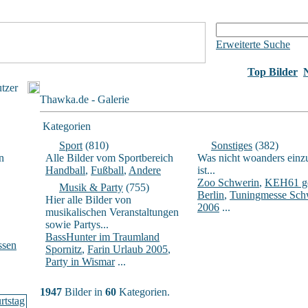
Erweiterte Suche
Top Bilder
utzer
Thawka.de - Galerie
Kategorien
Sport
(810)
Sonstiges
(382)
n
Alle Bilder vom Sportbereich
Was nicht woanders einz
Handball
,
Fußball
,
Andere
ist...
Zoo Schwerin
,
KEH61 ge
Musik & Party
(755)
Berlin
,
Tuningmesse Sch
Hier alle Bilder von
2006
...
musikalischen Veranstaltungen
sowie Partys...
BassHunter im Traumland
ssen
Spornitz
,
Farin Urlaub 2005
,
Party in Wismar
...
1947
Bilder in
60
Kategorien.