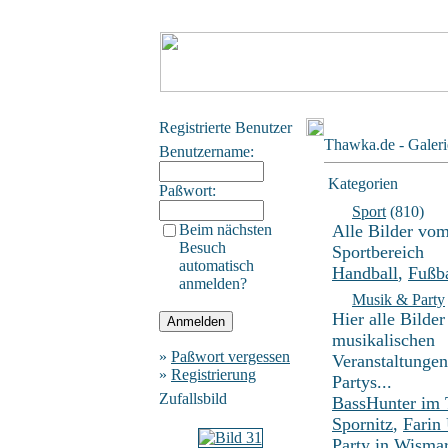
Registrierte Benutzer
Thawka.de - Galeri
Benutzername:
Kategorien
Paßwort:
Sport
(810)
Beim nächsten
Alle Bilder vo
Besuch
Sportbereich
automatisch
Handball
,
Fußba
anmelden?
Musik & Party
Hier alle Bilder
musikalischen
»
Paßwort vergessen
Veranstaltunge
»
Registrierung
Partys...
Zufallsbild
BassHunter im
Spornitz
,
Farin
Party in Wisma